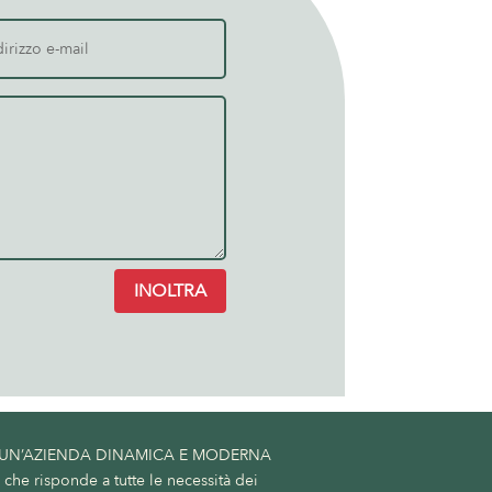
INOLTRA
 UN’AZIENDA DINAMICA E MODERNA
he risponde a tutte le necessità dei