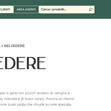
Cerca
CLIENTI
AREA AGENTI
U
prodotti
a
>
BELVEDERE
EDERE
aso si apre con piccoli accenni di vaniglia e
a, rotonda e di buon corpo. Ancora un ritorno
ione quasi salata che chiude su note speziate.