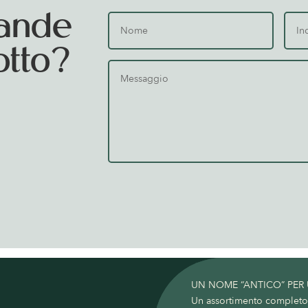
ande
otto?
UN NOME “ANTICO” PER
Un assortimento completo c