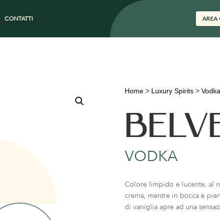
CONTATTI
AREA 
Home
>
Luxury Spirits
>
Vodk
BELV
VODKA
Colore limpido e lucente, al n
crema, mentre in bocca è pien
di vaniglia apre ad una sensaz