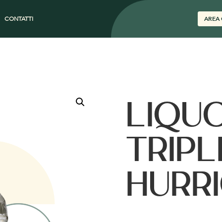
CONTATTI
AREA 
LIQU
TRIPL
HURR