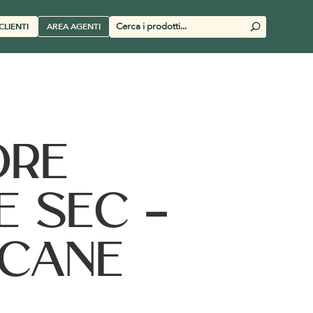
Cerca
CLIENTI
AREA AGENTI
U
prodotti
ORE
E SEC –
ICANE