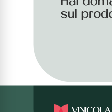
Hai dom
sul prod