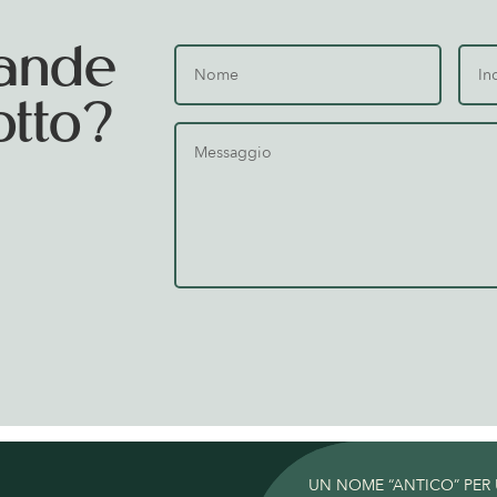
ande
otto?
UN NOME “ANTICO” PER