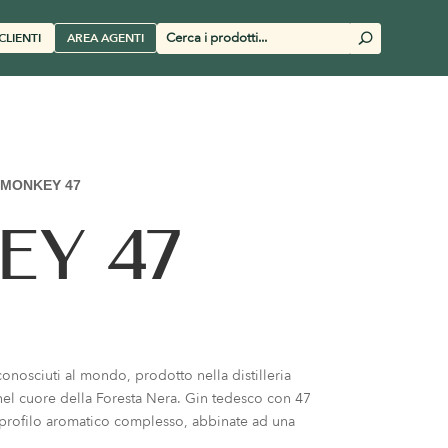
Cerca
CLIENTI
AREA AGENTI
U
prodotti
MONKEY 47
EY 47
onosciuti al mondo, prodotto nella distilleria
a nel cuore della Foresta Nera. Gin tedesco con 47
 profilo aromatico complesso, abbinate ad una