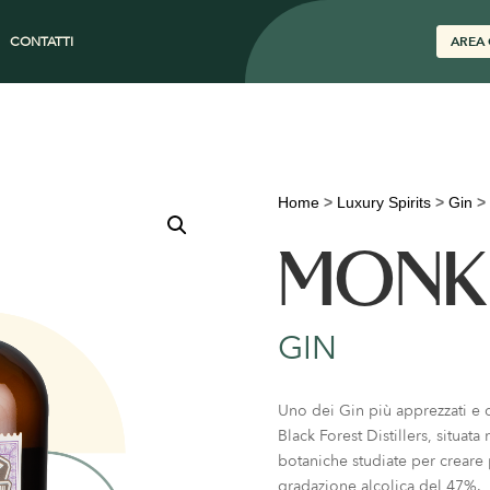
CONTATTI
AREA 
Home
>
Luxury Spirits
>
Gin
>
MONK
GIN
Uno dei Gin più apprezzati e c
Black Forest Distillers, situat
botaniche studiate per creare
gradazione alcolica del 47%.