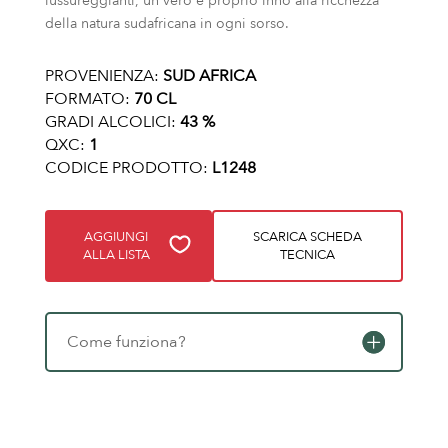
lussureggianti, un vero e proprio inno alla ricchezza
della natura sudafricana in ogni sorso.
PROVENIENZA:
SUD AFRICA
FORMATO:
70 CL
GRADI ALCOLICI:
43 %
QXC:
1
CODICE PRODOTTO:
L1248
AGGIUNGI
SCARICA SCHEDA
ALLA LISTA
TECNICA
Come funziona?