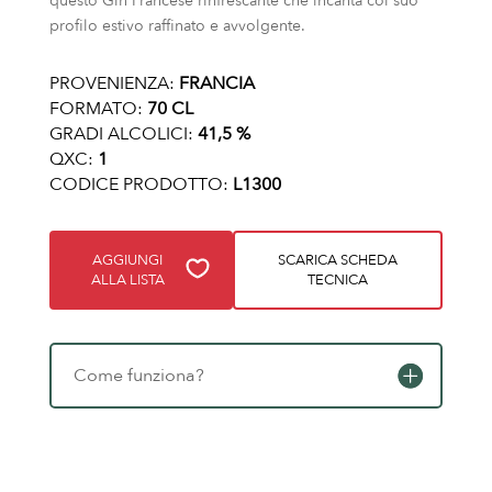
questo Gin Francese rinfrescante che incanta col suo
profilo estivo raffinato e avvolgente.
PROVENIENZA:
FRANCIA
FORMATO:
70 CL
GRADI ALCOLICI:
41,5 %
QXC:
1
CODICE PRODOTTO:
L1300
AGGIUNGI
SCARICA SCHEDA
ALLA LISTA
TECNICA
Come funziona?