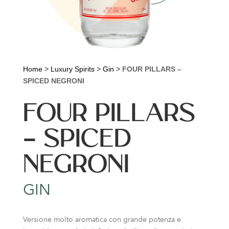
Home
>
Luxury Spirits
>
Gin
>
FOUR PILLARS –
SPICED NEGRONI
FOUR PILLARS
– SPICED
NEGRONI
GIN
Versione molto aromatica con grande potenza e