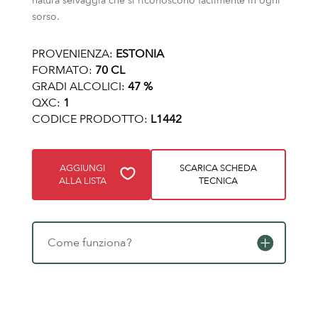
natura selvaggia che si riconoscono facilmente in ogni
sorso.
PROVENIENZA:
ESTONIA
FORMATO:
70 CL
GRADI ALCOLICI:
47 %
QXC:
1
CODICE PRODOTTO:
L1442
AGGIUNGI
SCARICA SCHEDA
ALLA LISTA
TECNICA
Come funziona?