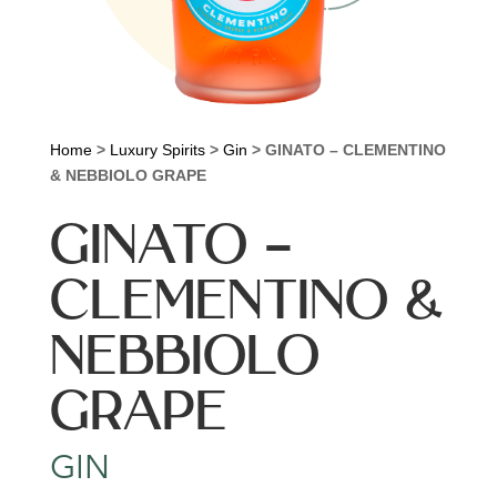
Home
>
Luxury Spirits
>
Gin
>
GINATO – CLEMENTINO
& NEBBIOLO GRAPE
GINATO –
CLEMENTINO &
NEBBIOLO
GRAPE
GIN