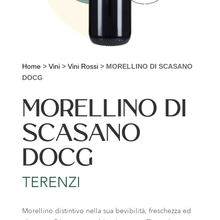
Home
>
Vini
>
Vini Rossi
>
MORELLINO DI SCASANO
DOCG
MORELLINO DI
SCASANO
DOCG
TERENZI
Morellino distintivo nella sua bevibilità, freschezza ed