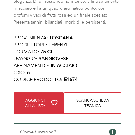
eleganza. Di un rosso rubino intenso, affina solamente
in acciaio e ha un quadro aromatico pulito, con
profumi vivaci di frutti rossi ed un finale speziato.
Presenta tannini bilanciati, morbidi e persistenti.
PROVENIENZA:
TOSCANA
PRODUTTORE:
TERENZI
FORMATO:
75 CL
UVAGGIO:
SANGIOVESE
AFFINAMENTO:
IN ACCIAIO
QXC:
6
CODICE PRODOTTO:
E1674
AGGIUNGI
SCARICA SCHEDA
ALLA LISTA
TECNICA
Come funziona?