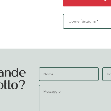
Come funziona?
ande
otto?