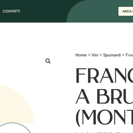
CONTATTI
AREA 
Home
>
Vini
>
Spumanti
>
Fra
FRAN
A BR
(MON