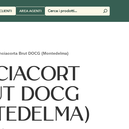
Cerca
CLIENTI
AREA AGENTI
U
prodotti
nciacorta Brut DOCG (Montedelma)
CIACORT
UT DOCG
TEDELMA)