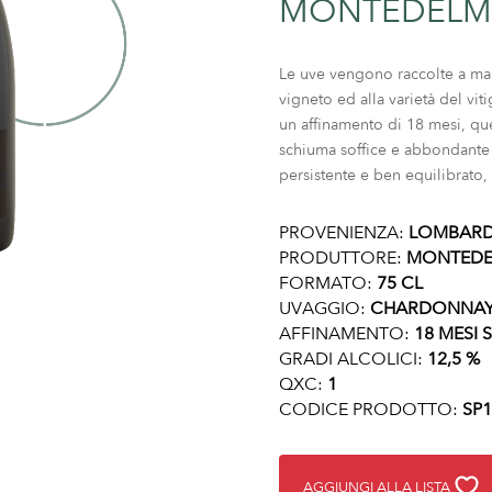
MONTEDELM
Le uve vengono raccolte a man
vigneto ed alla varietà del vi
un affinamento di 18 mesi, qu
schiuma soffice e abbondante 
persistente e ben equilibrato
PROVENIENZA:
LOMBARD
PRODUTTORE:
MONTEDE
FORMATO:
75 CL
UVAGGIO:
CHARDONNAY, 
AFFINAMENTO:
18 MESI SU
GRADI ALCOLICI:
12,5 %
QXC:
1
CODICE PRODOTTO:
SP1
AGGIUNGI ALLA LISTA