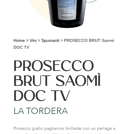
Home
>
Vini
>
Spumanti
>
PROSECCO BRUT Saomì
DOC TV
PROSECCO
BRUT SAOMÌ
DOC TV
LA TORDERA
Prosecco giallo paglierino brillante con un perlage a