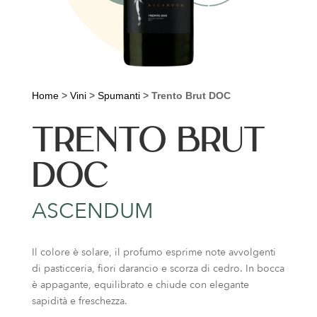
Home
>
Vini
>
Spumanti
>
Trento Brut DOC
TRENTO BRUT
DOC
ASCENDUM
Il colore è solare, il profumo esprime note avvolgenti
di pasticceria, fiori darancio e scorza di cedro. In bocca
è appagante, equilibrato e chiude con elegante
sapidità e freschezza.