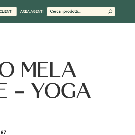
Cerca
CLIENTI
AREA AGENTI
U
prodotti
O MELA
E – YOGA
87