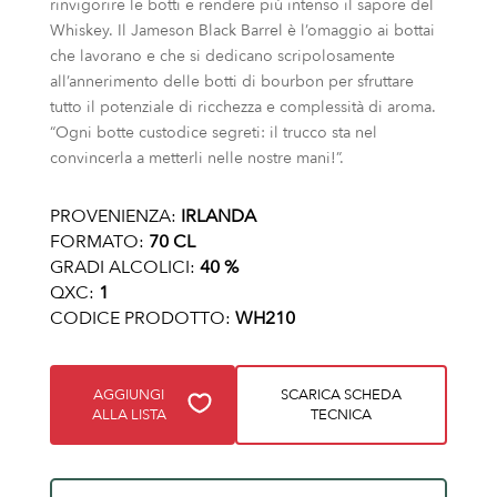
rinvigorire le botti e rendere più intenso il sapore del
Whiskey. Il Jameson Black Barrel è l’omaggio ai bottai
che lavorano e che si dedicano scripolosamente
all’annerimento delle botti di bourbon per sfruttare
tutto il potenziale di ricchezza e complessità di aroma.
“Ogni botte custodice segreti: il trucco sta nel
convincerla a metterli nelle nostre mani!”.
PROVENIENZA:
IRLANDA
FORMATO:
70 CL
GRADI ALCOLICI:
40 %
QXC:
1
CODICE PRODOTTO:
WH210
AGGIUNGI
SCARICA SCHEDA
ALLA LISTA
TECNICA