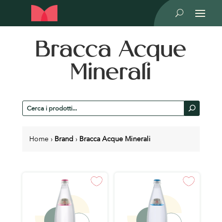
U
Bracca Acque
Minerali
Cerca
U
prodotti
Home
›
Brand
›
Bracca Acque Minerali