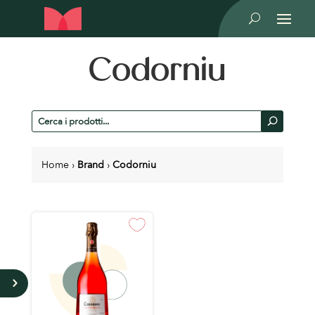
U
Codorniu
Cerca
U
prodotti
Home
›
Brand
›
Codorniu
5