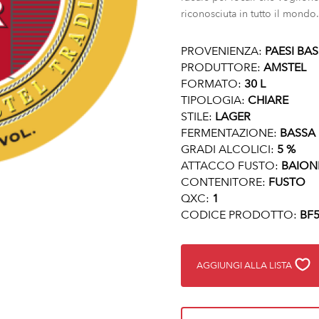
riconosciuta in tutto il mondo.
PROVENIENZA:
PAESI BAS
PRODUTTORE:
AMSTEL
FORMATO:
30 L
TIPOLOGIA:
CHIARE
STILE:
LAGER
FERMENTAZIONE:
BASSA
GRADI ALCOLICI:
5 %
ATTACCO FUSTO:
BAION
CONTENITORE:
FUSTO
QXC:
1
CODICE PRODOTTO:
BF5
AGGIUNGI ALLA LISTA