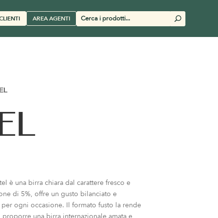
Cerca
CLIENTI
AREA AGENTI
U
prodotti
EL
EL
 è una birra chiara dal carattere fresco e
one di 5%, offre un gusto bilanciato e
per ogni occasione. Il formato fusto la rende
 proporre una birra internazionale amata e