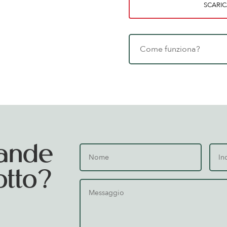
SCARIC
Come funziona?
ande
otto?