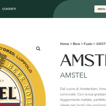
CONTATTI
AREA 
Home
>
Birre
>
Fusto
>
AMST
AMST
AMSTEL
Dal cuore di Amsterdam, Amstel
conviviale. Con la sua gradazi
leggermente maltato, perfetto 
ideale per locali che vogliono