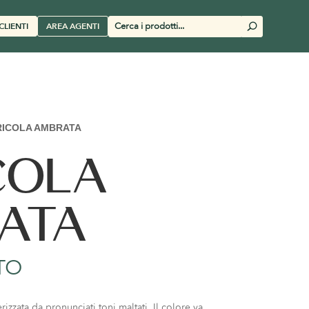
Cerca
CLIENTI
AREA AGENTI
U
prodotti
ICOLA AMBRATA
COLA
ATA
TO
rizzata da pronunciati toni maltati. Il colore va