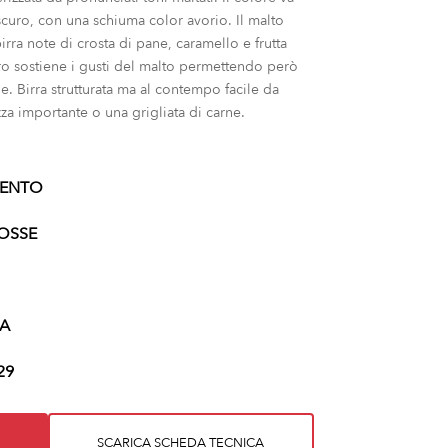
scuro, con una schiuma color avorio. Il malto
birra note di crosta di pane, caramello e frutta
aro sostiene i gusti del malto permettendo però
le. Birra strutturata ma al contempo facile da
a importante o una grigliata di carne.
LENTO
OSSE
IA
29
SCARICA SCHEDA TECNICA