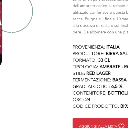
dall’ambrato carico al ramato 
utilizzato conferisce a questa 
secca, Prugna sul finale. L’am
alla docezza di restare sul fina
bere. Da abbinare con una pizz
PROVENIENZA:
ITALIA
PRODUTTORE:
BIRRA SA
FORMATO:
33 CL
TIPOLOGIA:
AMBRATE - R
STILE:
RED LAGER
FERMENTAZIONE:
BASSA
GRADI ALCOLICI:
6,5 %
CONTENITORE:
BOTTIGL
QXC:
24
CODICE PRODOTTO:
BI9
AGGIUNGI ALLA LISTA