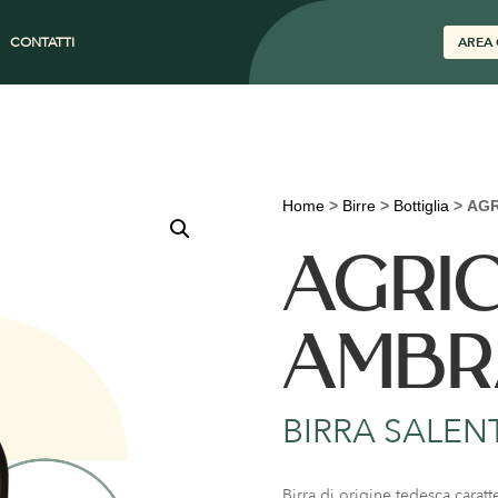
CONTATTI
AREA 
Home
>
Birre
>
Bottiglia
>
AGR
AGRI
AMBR
BIRRA SALEN
Birra di origine tedesca caratte