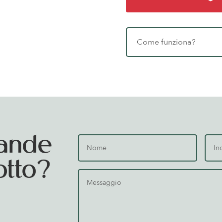
Come funziona?
ande
otto?