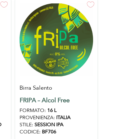
Birra Salento
FRIPA – Alcol Free
FORMATO:
16 L
PROVENIENZA:
ITALIA
STILE:
SESSION IPA
O
CODICE:
BF706