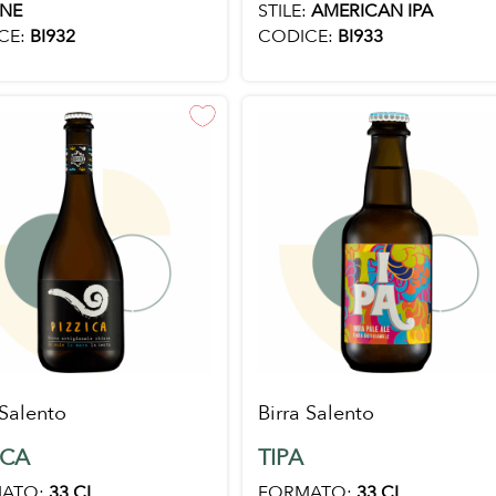
STILE:
AMERICAN IPA
INE
CODICE:
BI933
CE:
BI932
 Salento
Birra Salento
ICA
TIPA
ATO:
33 CL
FORMATO:
33 CL