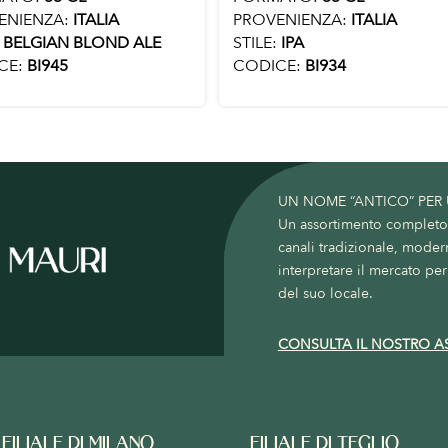
ENIENZA:
ITALIA
PROVENIENZA:
ITALIA
BELGIAN BLOND ALE
STILE:
IPA
CE:
BI945
CODICE:
BI934
UN NOME “ANTICO” PER
Un assortimento completo c
canali tradizionale, moder
interpretare il mercato per 
del suo locale.
CONSULTA IL NOSTRO A
FILIALE DI MILANO
FILIALE DI TEGLIO