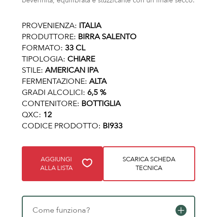
beverinità, equilibrata e stuzzicante con un finale secco.
PROVENIENZA:
ITALIA
PRODUTTORE:
BIRRA SALENTO
FORMATO:
33 CL
TIPOLOGIA:
CHIARE
STILE:
AMERICAN IPA
FERMENTAZIONE:
ALTA
GRADI ALCOLICI:
6,5 %
CONTENITORE:
BOTTIGLIA
QXC:
12
CODICE PRODOTTO:
BI933
AGGIUNGI
SCARICA SCHEDA
ALLA LISTA
TECNICA
Come funziona?