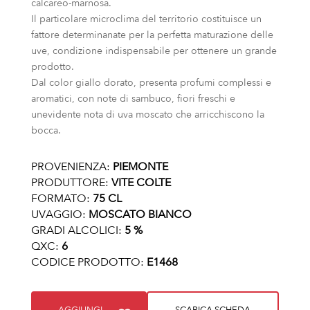
calcareo-marnosa.
Il particolare microclima del territorio costituisce un
fattore determinanate per la perfetta maturazione delle
uve, condizione indispensabile per ottenere un grande
prodotto.
Dal color giallo dorato, presenta profumi complessi e
aromatici, con note di sambuco, fiori freschi e
unevidente nota di uva moscato che arricchiscono la
bocca.
PROVENIENZA:
PIEMONTE
PRODUTTORE:
VITE COLTE
FORMATO:
75 CL
UVAGGIO:
MOSCATO BIANCO
GRADI ALCOLICI:
5 %
QXC:
6
CODICE PRODOTTO:
E1468
AGGIUNGI
SCARICA SCHEDA