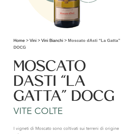
Home
>
Vini
>
Vini Bianchi
>
Moscato dAsti “La Gatta”
DOCG
MOSCATO
DASTI “LA
GATTA” DOCG
VITE COLTE
I vigneti di Moscato sono coltivati sui terreni di origine