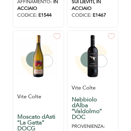
AFFINAMENTO:
IN
SUI LIEVITI, IN
ACCIAIO
ACCIAIO
CODICE:
E1544
CODICE:
E1467
Vite Colte
Vite Colte
Nebbiolo
dAlba
“Valdolmo”
Moscato dAsti
DOC
“La Gatta”
PROVENIENZA:
DOCG