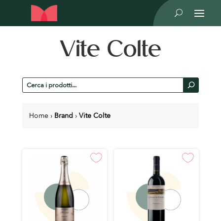
U
Vite Colte
Cerca
U
prodotti
Home
›
Brand
›
Vite Colte