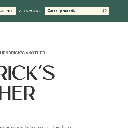
Cerca
CLIENTI
AREA AGENTI
U
prodotti
HENDRICK’S ANOTHER
ICK’S
HER
erpretazione delliconico gin Hendricks: