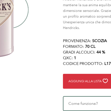
mantiene la sua anima equilibr
dimensione sensoriale. Grazie 
un profilo aromatico sorprende
Unesperienza unica che dimos
Hendricks.
PROVENIENZA:
SCOZIA
FORMATO:
70 CL
GRADI ALCOLICI:
44 %
QXC:
1
CODICE PRODOTTO:
L17
AGGIUNGI ALLA LISTA
Come funziona?