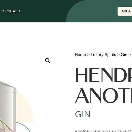
CONTATTI
AREA 
Home
>
Luxury Spirits
>
Gin
>
HENDR
ANOT
GIN
Another Hendricks è una reint