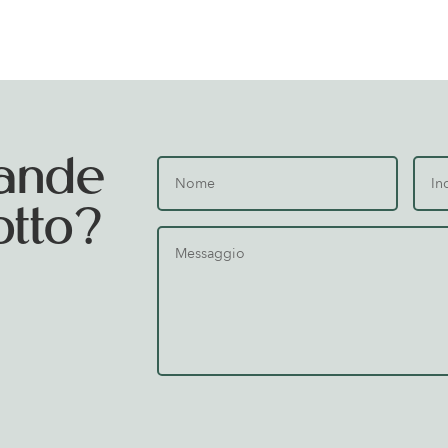
ande
otto?