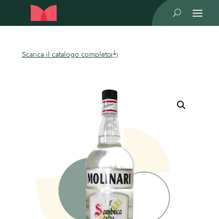
U
Scarica il catalogo completo