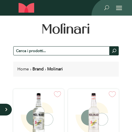
U
Molinari
Cerca
U
prodotti
Home
›
Brand
›
Molinari
5