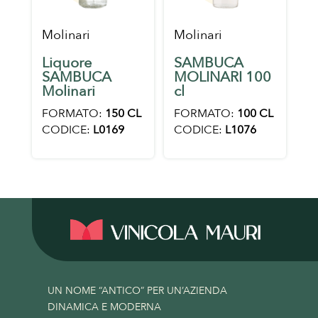
Molinari
Molinari
Liquore
SAMBUCA
SAMBUCA
MOLINARI 100
Molinari
cl
FORMATO:
150 CL
FORMATO:
100 CL
CODICE:
L0169
CODICE:
L1076
UN NOME “ANTICO” PER UN’AZIENDA
DINAMICA E MODERNA