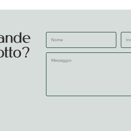
ande
otto?