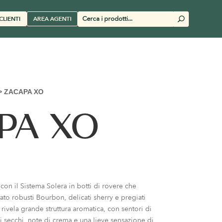
Cerca
CLIENTI
AREA AGENTI
U
prodotti
>
ZACAPA XO
PA XO
con il Sistema Solera in botti di rovere che
o robusti Bourbon, delicati sherry e pregiati
 rivela grande struttura aromatica, con sentori di
lli secchi, note di crema e una lieve sensazione di