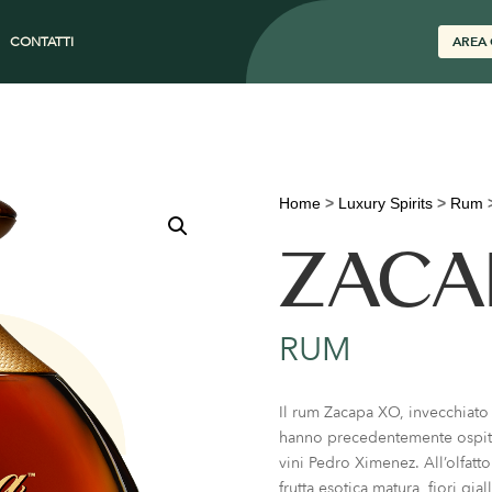
CONTATTI
AREA 
Home
>
Luxury Spirits
>
Rum
ZACA
RUM
Il rum Zacapa XO, invecchiato 
hanno precedentemente ospitat
vini Pedro Ximenez. All’olfatto
frutta esotica matura, fiori gia