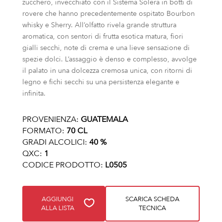
zucchero, invecchiato con il Sistema Solera in botti di
rovere che hanno precedentemente ospitato Bourbon
whisky e Sherry. All’olfatto rivela grande struttura
aromatica, con sentori di frutta esotica matura, fiori
gialli secchi, note di crema e una lieve sensazione di
spezie dolci. L’assaggio è denso e complesso, avvolge
il palato in una dolcezza cremosa unica, con ritorni di
legno e fichi secchi su una persistenza elegante e
infinita.
PROVENIENZA:
GUATEMALA
FORMATO:
70 CL
GRADI ALCOLICI:
40 %
QXC:
1
CODICE PRODOTTO:
L0505
AGGIUNGI
SCARICA SCHEDA
ALLA LISTA
TECNICA