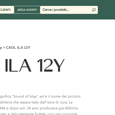
Cerca
CLIENTI
AREA AGENTI
U
prodotti
y
>
CAOL ILA 12Y
ILA 12Y
ignifica “Sound of Islay”, ed è il nome del piccolo
tilleria che separa Isaly dall’isola di Jura. La
l 1846 e dopo soli 34 anni produceva già 600mila
torbato e delicatamente fruttato con una corposità