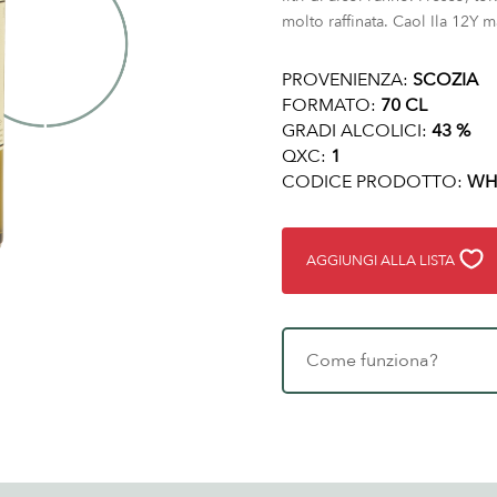
molto raffinata. Caol Ila 12Y m
PROVENIENZA:
SCOZIA
FORMATO:
70 CL
GRADI ALCOLICI:
43 %
QXC:
1
CODICE PRODOTTO:
WH
AGGIUNGI ALLA LISTA
Come funziona?