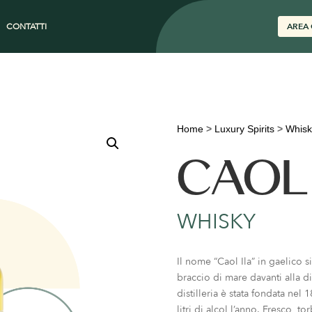
CONTATTI
AREA 
Home
>
Luxury Spirits
>
Whisk
CAOL 
WHISKY
Il nome “Caol Ila” in gaelico s
braccio di mare davanti alla dis
distilleria è stata fondata ne
litri di alcol l’anno. Fresco, 