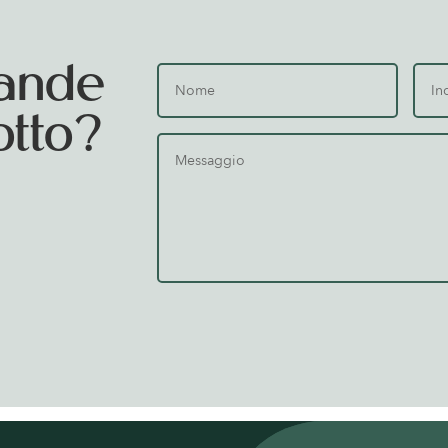
ande
otto?