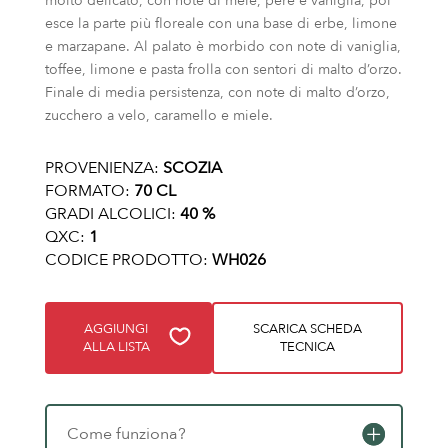
molto delicato, con note di mele, pere e vaniglia, poi
esce la parte più floreale con una base di erbe, limone
e marzapane. Al palato è morbido con note di vaniglia,
toffee, limone e pasta frolla con sentori di malto d’orzo.
Finale di media persistenza, con note di malto d’orzo,
zucchero a velo, caramello e miele.
PROVENIENZA:
SCOZIA
FORMATO:
70 CL
GRADI ALCOLICI:
40 %
QXC:
1
CODICE PRODOTTO:
WH026
AGGIUNGI
SCARICA SCHEDA
ALLA LISTA
TECNICA
Come funziona?