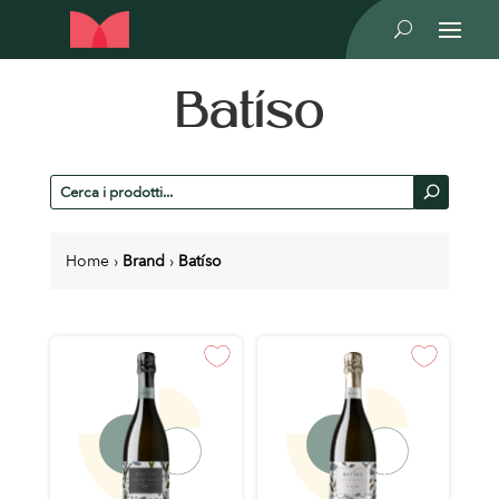
U
Batíso
Cerca
U
prodotti
Home
›
Brand
›
Batíso