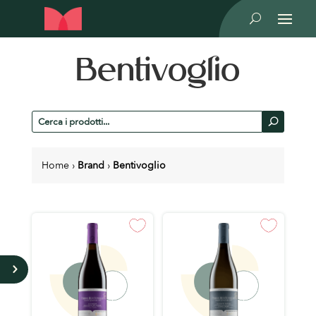
U
Bentivoglio
Cerca
U
prodotti
Home
›
Brand
›
Bentivoglio
5