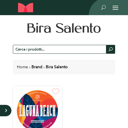
U
Bira Salento
Cerca
U
prodotti
Home
›
Brand
›
Bira Salento
5