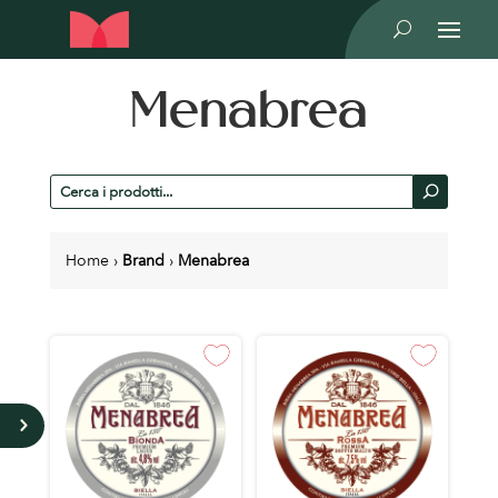
U
Menabrea
Cerca
U
prodotti
Home
›
Brand
›
Menabrea
5