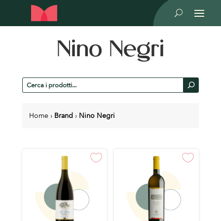
U
Nino Negri
Cerca
U
prodotti
Home
›
Brand
›
Nino Negri