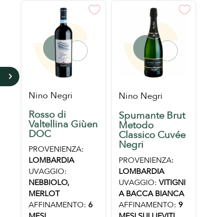
5
Nino Negri
Nino Negri
Rosso di
Spumante Brut
Valtellina Giùen
Metodo
DOC
Classico Cuvée
Negri
PROVENIENZA:
LOMBARDIA
PROVENIENZA:
UVAGGIO:
LOMBARDIA
NEBBIOLO,
UVAGGIO:
VITIGNI
MERLOT
A BACCA BIANCA
AFFINAMENTO:
6
AFFINAMENTO:
9
MESI
MESI SUI LIEVITI