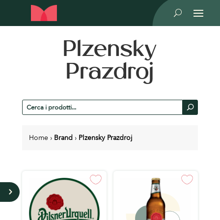
U
Plzensky
Prazdroj
Cerca
U
prodotti
Home
›
Brand
›
Plzensky Prazdroj
5