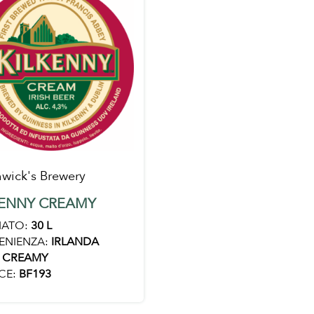
wick's Brewery
KENNY CREAMY
ATO:
30 L
ENIENZA:
IRLANDA
CREAMY
CE:
BF193