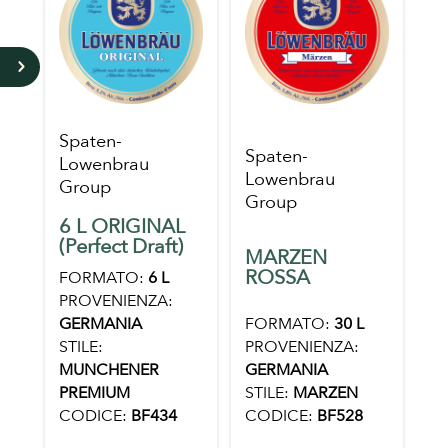
5
Spaten-
Spaten-
Lowenbrau
Lowenbrau
Group
Group
6 L ORIGINAL
(Perfect Draft)
MARZEN
ROSSA
FORMATO:
6 L
PROVENIENZA:
FORMATO:
30 L
GERMANIA
PROVENIENZA:
STILE:
GERMANIA
MUNCHENER
STILE:
MARZEN
PREMIUM
CODICE:
BF528
CODICE:
BF434