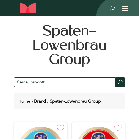
U
Spaten-
Lowenbrau
Group
Cerca
U
prodotti
Home
›
Brand
›
Spaten-Lowenbrau Group