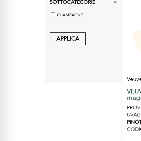
SOTTOCATEGORIE
2
CHAMPAGNE
APPLICA
Veuve
VEUV
mag
PROV
UVAG
PINOT
CODI