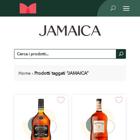
U
JAMAICA
Cerca
U
prodotti
Home
›
Prodotti taggati “JAMAICA”