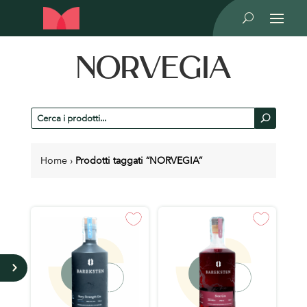
U
NORVEGIA
Cerca
U
prodotti
Home
›
Prodotti taggati “NORVEGIA”
5