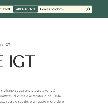
Cerca
CLIENTI
AREA AGENTI
U
prodotti
de IGT
 IGT
 siciliano sposa una pregiata varietà
tatasi al clima e al territorio dellIsola. Il
frutta rossa e spezie, e un gusto morbido e