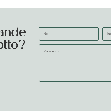
ande
otto?