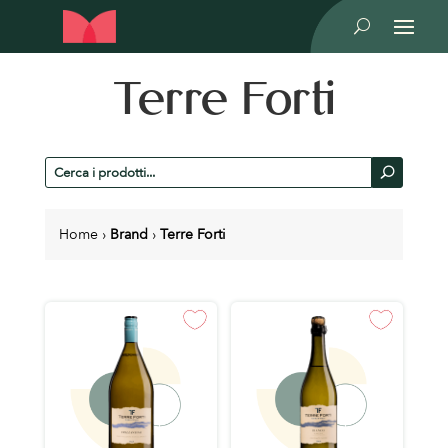
U
Terre Forti
Cerca
U
prodotti
Home
›
Brand
›
Terre Forti