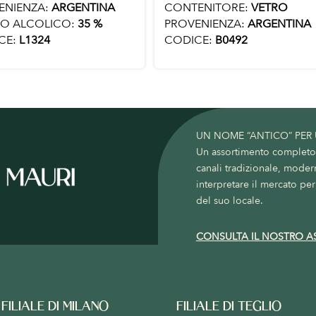
ENIENZA:
ARGENTINA
CONTENITORE:
VETRO
O ALCOLICO:
35 %
PROVENIENZA:
ARGENTINA
CE:
L1324
CODICE:
B0492
UN NOME “ANTICO” PER
Un assortimento completo c
canali tradizionale, moder
interpretare il mercato per 
del suo locale.
CONSULTA IL NOSTRO A
FILIALE DI MILANO
FILIALE DI TEGLIO