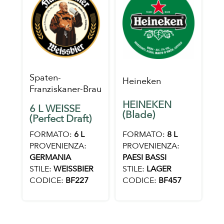
Spaten-
Heineken
Franziskaner-Brau
HEINEKEN
6 L WEISSE
(Blade)
(Perfect Draft)
FORMATO:
8 L
FORMATO:
6 L
PROVENIENZA:
PROVENIENZA:
PAESI BASSI
GERMANIA
STILE:
LAGER
STILE:
WEISSBIER
CODICE:
BF457
CODICE:
BF227