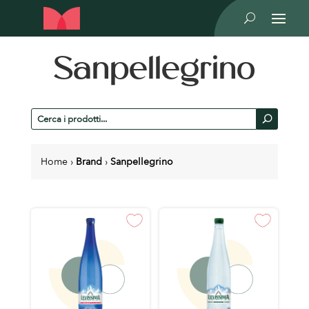
U
Sanpellegrino
Cerca
U
prodotti
Home
›
Brand
›
Sanpellegrino