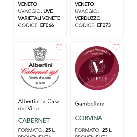
VENETO
VENETO
UVAGGIO:
UVE
UVAGGIO:
VARIETALI VENETE
VERDUZZO
CODICE:
EF066
CODICE:
EF073
Albertini la Casa
Gambellara
del Vino
CORVINA
CABERNET
FORMATO:
25 L
FORMATO:
25 L